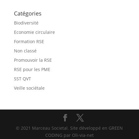
Catégories
Biodiversité
Economie circulaire
Formation RSE
Non classé
Promouvoir la RSE
RSE pour les PME
SST QVT
Veille sociétale
© 2021 Marceau Societal. Site développé en GREEN
CODING par Oli-via-net