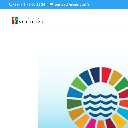
+33 (0)6 79 66 25 24
contact@msocietal.fr