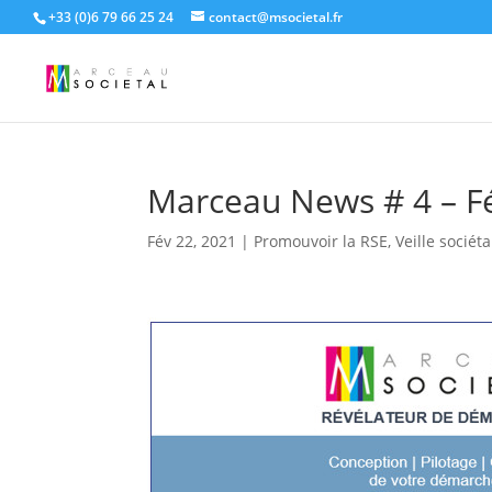
+33 (0)6 79 66 25 24
contact@msocietal.fr
Marceau News # 4 – Fé
Fév 22, 2021
|
Promouvoir la RSE
,
Veille sociéta