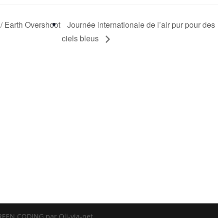
/ Earth Overshoot
Journée internationale de l’air pur pour des
ciels bleus
REEN CODING par Oli-via-net