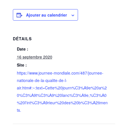
Ajouter au calendrier
DÉTAILS
Date :
16 septembre 2020
Site :
https://www.journee-mondiale.com/487/journee-
nationale-de-la-qualite-de-l-
air.htm#:~:text=Cette%20journ%C3%A9e%20a%2
0%C3%A9t%C3%A9%20lanc%C3%A9e,%C3%A0
%20l'int%C3%A9rieur%20des%20b%C3%A2timen
ts.