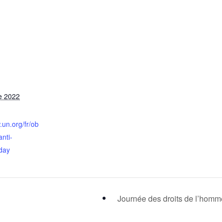
e 2022
.un.org/fr/ob
nti-
-day
Journée des droits de l’hom